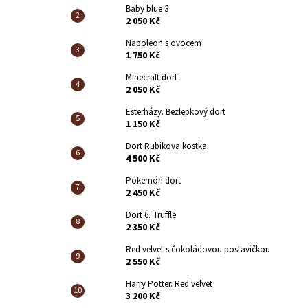
Baby blue 3
2 050 Kč
Napoleon s ovocem
1 750 Kč
Minecraft dort
2 050 Kč
Esterházy. Bezlepkový dort
1 150 Kč
Dort Rubikova kostka
4 500 Kč
Pokemón dort
2 450 Kč
Dort 6. Truffle
2 350 Kč
Red velvet s čokoládovou postavičkou
2 550 Kč
Harry Potter. Red velvet
3 200 Kč