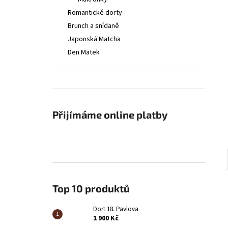
DORT 18. PAVLOVA
l
Romantické dorty
1 900 Kč
Brunch a snídaně
Japonská Matcha
Den Matek
Přijímáme online platby
Top 10 produktů
Dort 18. Pavlova
1 900 Kč