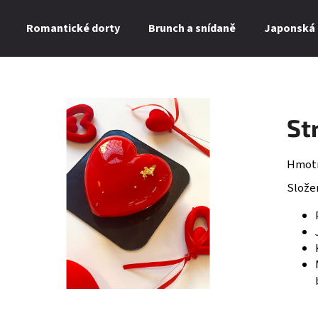
Romantické dorty
Brunch a snídaně
Japonská
Co potřebujete najít?
St
HLEDAT
Hmotn
Složen
Doporučujeme