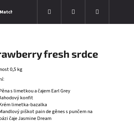
Hledat
Přihlášení
Nákupní
 Matcha
Den Matek
Kontakty
Kariéra
košík
rawberry fresh srdce
ost 0,5 kg
í:
Pěna s limetkou a čajem Earl Grey
Jahodový konfit
Krém limetka-bazalka
Mandlový piškot pain de gênes s punčem na
Následující
bázi čaje Jasmine Dream