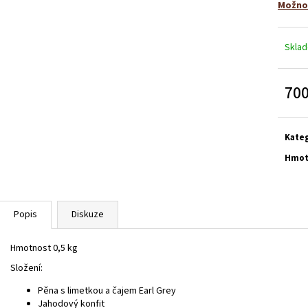
BABY BLUE 3
NAPOLEON S OVO
Možnos
2 050 Kč
1 750 Kč
Skla
700
Měrn
cena:
Kate
Hmot
Popis
Diskuze
Hmotnost 0,5 kg
Složení:
Pěna s limetkou a čajem Earl Grey
Jahodový konfit