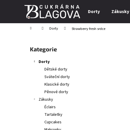
K
Přejít
na
o
Dorty
Zákusky
obsah
Zpět
Zpět
š
do
do
í
Domů
Dorty
Strawberry fresh srdce
obchodu
obchodu
k
P
o
Přeskočit
Kategorie
s
kategorie
t
Dorty
r
Dětské dorty
a
Sváteční dorty
n
Klasické dorty
n
Pěnové dorty
í
Zákusky
p
Éclairs
a
Tartaletky
n
Сupcakes
e
Makronky