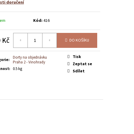
CEM
ti doručení
dem
Kód:
416
 Kč
DO KOŠÍKU
á
Tisk
Dorty na objednávku
gorie
:
Praha 2 - Vinohrady
Zeptat se
nost
:
0.5 kg
Sdílet