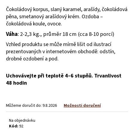
a
Čokoládový korpus, slaný karamel, arašídy, čokoládová
j
pěna, smetanový arašídový krém. Ozdoba –
í
čokoládová koule, ovoce.
t
Váha
: 2-2,3 kg., průměr 18 cm (cca 8-10 porcí)
?
Vzhled produktu se může mírně lišit od ilustrací
prezentovaných v internetovém obchodě: odstín,
drobné ozdobení a pod.
HLEDAT
Uchovávejte při teplotě 4–6 stupňů. Trvanlivost
48 hodin
D
o
Můžeme doručit do:
9.8.2026
Možnosti doručení
p
o
Na objednávku
r
Kód:
92
u