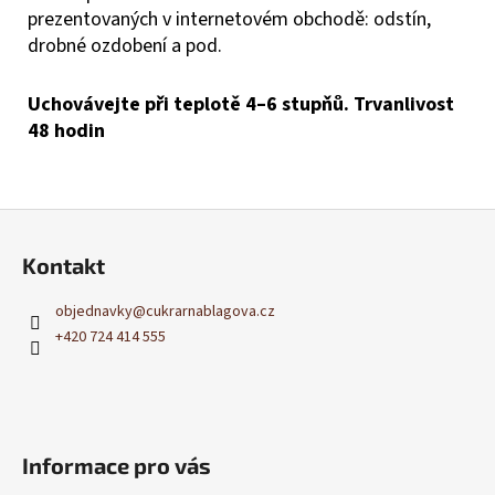
prezentovaných v internetovém obchodě: odstín,
drobné ozdobení a pod.
Uchovávejte při teplotě 4–6 stupňů. Trvanlivost
48 hodin
Z
á
Kontakt
p
a
objednavky
@
cukrarnablagova.cz
t
+420 724 414 555
í
Informace pro vás