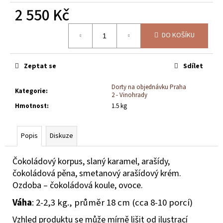
č
2 550 Kč
u
j
Měrná
e
DO KOŠÍKU
cena:
m
e
Zeptat se
Sdílet
NAPOLEON
Dorty na objednávku Praha
Kategorie
:
S
2 - Vinohrady
OVOCEM
Hmotnost
:
1.5 kg
1
750
Kč
Popis
Diskuze
Čokoládový korpus, slaný karamel, arašídy,
čokoládová pěna, smetanový arašídový krém.
Ozdoba – čokoládová koule, ovoce.
Váha
: 2-2,3 kg., průměr 18 cm (cca 8-10 porcí)
Vzhled produktu se může mírně lišit od ilustrací