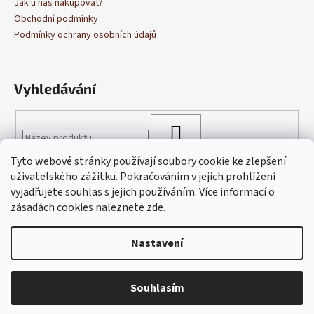
Jak u nás nakupovat?
a
Obchodní podmínky
j
Podmínky ochrany osobních údajů
í
t
Vyhledávání
?
HLEDAT
Tyto webové stránky používají soubory cookie ke zlepšení
HLEDAT
uživatelského zážitku. Pokračováním v jejich prohlížení
vyjadřujete souhlas s jejich používáním. Více informací o
zásadách cookies naleznete
zde
.
D
o
Nastavení
p
Vytvořil Shoptet
o
Copyright 2026
Cukrárna Blagova
. Všechna práva vyhrazena.
r
Souhlasím
Upravit nastavení cookies
u