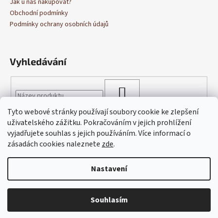
Jak u nás nakupovat?
a
Obchodní podmínky
j
Podmínky ochrany osobních údajů
í
t
Vyhledávání
?
HLEDAT
Tyto webové stránky používají soubory cookie ke zlepšení
HLEDAT
uživatelského zážitku. Pokračováním v jejich prohlížení
vyjadřujete souhlas s jejich používáním. Více informací o
zásadách cookies naleznete
zde
.
D
o
Nastavení
p
Vytvořil Shoptet
o
Copyright 2026
Cukrárna Blagova
. Všechna práva vyhrazena.
r
Souhlasím
Upravit nastavení cookies
u